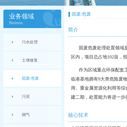
固废/危废
业务领域
Business
简介
污水处理
固废危废处理处置领域
区内，项目总占地
102
亩，
土壤修复
作为区域重点环保配套工
固废/危废
临港基地拥有
9
大类危险废
用、重金属资源化利用等综
污泥
建二期，处置能力将进一步
核心技术
烟气