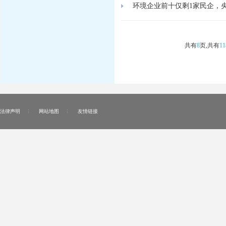
环境企业前十仅剩1家民企，
共有
8
页,
共有
11
法律声明
网站地图
友情链接