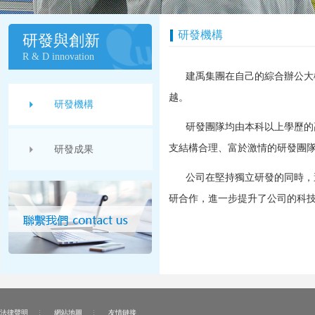
研發機構
研發與創新
R & D innovation
建禹集團在自己的綜合辦公大
越。
研發機構
研發團隊均由本科以上學歷的
支結構合理、富於激情的研發團
研發成果
公司在堅持獨立研發的同時，
研合作，進一步提升了公司的科
法律聲明
網站地圖
友情鏈接